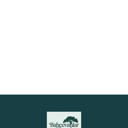
Küçük Bahçelerde Büyük Etki
Yaratan Fikirler
Küçük bir bahçeye sahip olmak, hayalinizdeki
yaşam alanını yaratamayacağınız anlamına
gelmez.
Devamı
Next