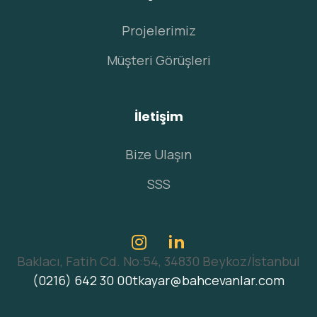
Projelerimiz
Müşteri Görüşleri
İletişim
Bize Ulaşın
SSS
in

Baklacı, Fatih Cd. No:54, 34830 Beykoz/İstanbul
(0216) 642 30 00
tkayar@bahcevanlar.com