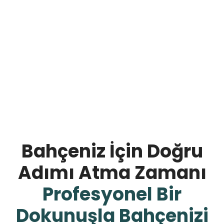
İyi hazırlanmış bir çim alan, sadece görsel açıdan değil,
kullanım konforu ve peyzaj bütünlüğü açısından da
önemlidir. Sağlıklı ve dayanıklı bir çim için bizimle iletişime
geçebilirsiniz.
Bahçeniz İçin Doğru
Adımı Atma Zamanı
Profesyonel Bir
Dokunuşla Bahçenizi