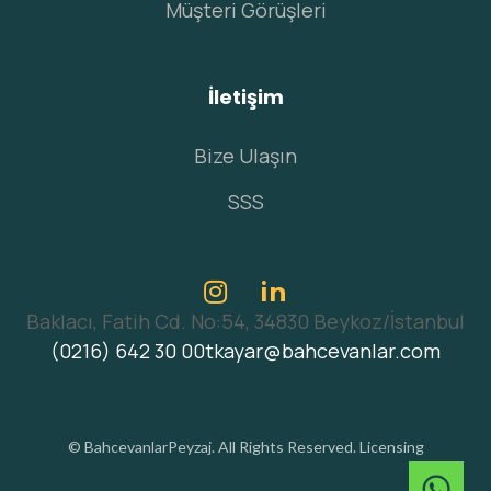
Müşteri Görüşleri
İletişim
Bize Ulaşın
SSS
in

Baklacı, Fatih Cd. No:54, 34830 Beykoz/İstanbul
(0216) 642 30 00
tkayar@bahcevanlar.com
© BahcevanlarPeyzaj. All Rights Reserved.
Licensing